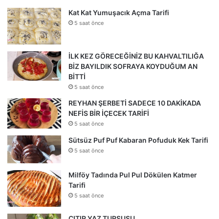
Kat Kat Yumuşacık Açma Tarifi
5 saat önce
İLK KEZ GÖRECEĞİNİZ BU KAHVALTILIĞA
BİZ BAYILDIK SOFRAYA KOYDUĞUM AN
BİTTİ
5 saat önce
REYHAN ŞERBETİ SADECE 10 DAKİKADA
NEFİS BİR İÇECEK TARİFİ
5 saat önce
Sütsüz Puf Puf Kabaran Pofuduk Kek Tarifi
5 saat önce
Milföy Tadında Pul Pul Dökülen Katmer
Tarifi
5 saat önce
ÇITIR YAZ TURŞUSU