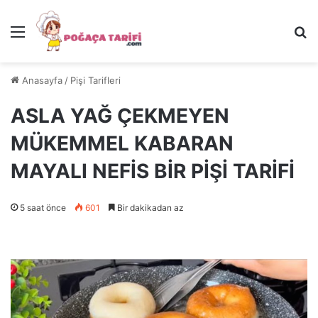
Menü
Ar
Anasayfa
/
Pişi Tarifleri
ASLA YAĞ ÇEKMEYEN
MÜKEMMEL KABARAN
MAYALI NEFİS BİR PİŞİ TARİFİ
5 saat önce
601
Bir dakikadan az