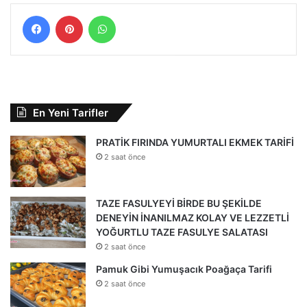
Facebook
Pinterest
WhatsApp
En Yeni Tarifler
PRATİK FIRINDA YUMURTALI EKMEK TARİFİ
2 saat önce
TAZE FASULYEYİ BİRDE BU ŞEKİLDE
DENEYİN İNANILMAZ KOLAY VE LEZZETLİ
YOĞURTLU TAZE FASULYE SALATASI
2 saat önce
Pamuk Gibi Yumuşacık Poağaça Tarifi
2 saat önce