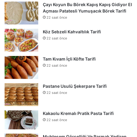
Çayı Koyun Bu Börek Kapış Kapış Gidiyor El
Açması Patatesli Yumuşacık Börek Tarifi
22 saat önce
Köz Sebzeli Kahvaltılık Tarifi
22 saat önce
Tam Kıvam İçli Köfte Tarifi
22 saat önce
Pastane Usulü Şekerpare Tarifi
22 saat önce
Kakaolu Kremalı Pratik Pasta Tarifi
22 saat önce
Muhteşem Görselliği Ve Parmak Yediren