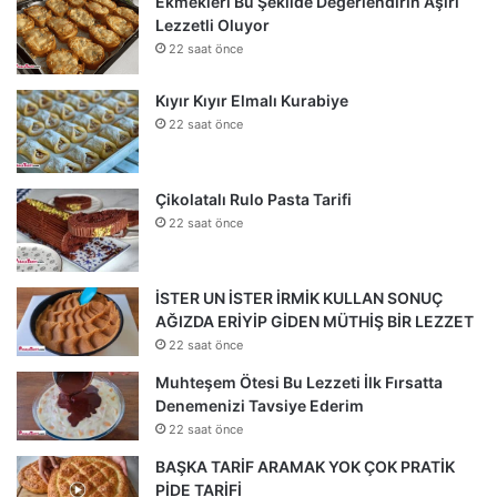
Ekmekleri Bu Şekilde Değerlendirin Aşırı
Lezzetli Oluyor
22 saat önce
Kıyır Kıyır Elmalı Kurabiye
22 saat önce
Çikolatalı Rulo Pasta Tarifi
22 saat önce
İSTER UN İSTER İRMİK KULLAN SONUÇ
AĞIZDA ERİYİP GİDEN MÜTHİŞ BİR LEZZET
22 saat önce
Muhteşem Ötesi Bu Lezzeti İlk Fırsatta
Denemenizi Tavsiye Ederim
22 saat önce
BAŞKA TARİF ARAMAK YOK ÇOK PRATİK
PİDE TARİFİ