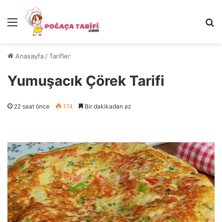
Menü
Ar
Anasayfa
/
Tarifler
Yumuşacık Çörek Tarifi
22 saat önce
174
Bir dakikadan az