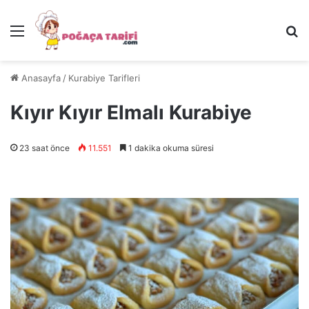
Menü
Ar
Anasayfa
/
Kurabiye Tarifleri
Kıyır Kıyır Elmalı Kurabiye
23 saat önce
11.551
1 dakika okuma süresi