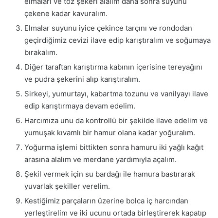
elmaları ve toz şekeri alalım daha sonra suyunu
çekene kadar kavuralım.
Elmalar suyunu iyice çekince tarçını ve rondodan
geçirdiğimiz cevizi ilave edip karıştıralım ve soğumaya
bırakalım.
Diğer taraftan karıştırma kabının içerisine tereyağını
ve pudra şekerini alıp karıştıralım.
Sirkeyi, yumurtayı, kabartma tozunu ve vanilyayı ilave
edip karıştırmaya devam edelim.
Harcımıza unu da kontrollü bir şekilde ilave edelim ve
yumuşak kıvamlı bir hamur olana kadar yoğuralım.
Yoğurma işlemi bittikten sonra hamuru iki yağlı kağıt
arasına alalım ve merdane yardımıyla açalım.
Şekil vermek için su bardağı ile hamura bastırarak
yuvarlak şekiller verelim.
Kestiğimiz parçaların üzerine bolca iç harcından
yerleştirelim ve iki ucunu ortada birleştirerek kapatıp