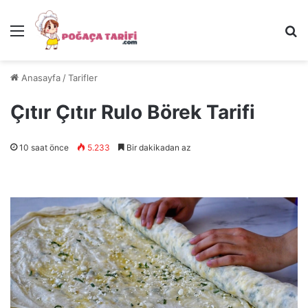
Menü
Ar
Anasayfa
/
Tarifler
Çıtır Çıtır Rulo Börek Tarifi
10 saat önce
5.233
Bir dakikadan az