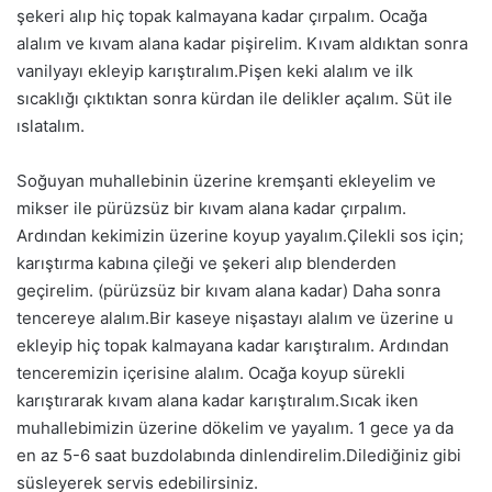
şekeri alıp hiç topak kalmayana kadar çırpalım. Ocağa
alalım ve kıvam alana kadar pişirelim. Kıvam aldıktan sonra
vanilyayı ekleyip karıştıralım.Pişen keki alalım ve ilk
sıcaklığı çıktıktan sonra kürdan ile delikler açalım. Süt ile
ıslatalım.
Soğuyan muhallebinin üzerine kremşanti ekleyelim ve
mikser ile pürüzsüz bir kıvam alana kadar çırpalım.
Ardından kekimizin üzerine koyup yayalım.Çilekli sos için;
karıştırma kabına çileği ve şekeri alıp blenderden
geçirelim. (pürüzsüz bir kıvam alana kadar) Daha sonra
tencereye alalım.Bir kaseye nişastayı alalım ve üzerine u
ekleyip hiç topak kalmayana kadar karıştıralım. Ardından
tenceremizin içerisine alalım. Ocağa koyup sürekli
karıştırarak kıvam alana kadar karıştıralım.Sıcak iken
muhallebimizin üzerine dökelim ve yayalım. 1 gece ya da
en az 5-6 saat buzdolabında dinlendirelim.Dilediğiniz gibi
süsleyerek servis edebilirsiniz.