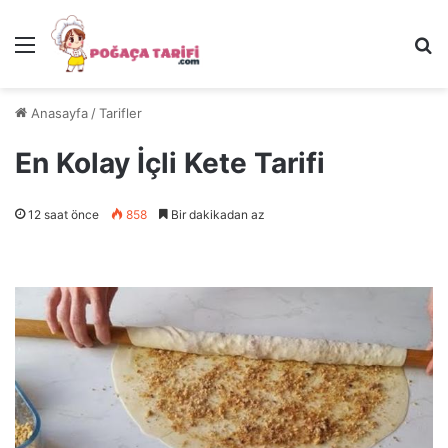
Menü
Ar
Anasayfa
/
Tarifler
En Kolay İçli Kete Tarifi
12 saat önce
858
Bir dakikadan az