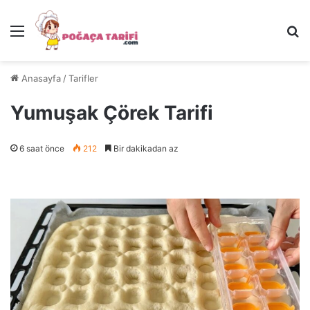
Menü
Ar
Anasayfa
/
Tarifler
Yumuşak Çörek Tarifi
6 saat önce
212
Bir dakikadan az