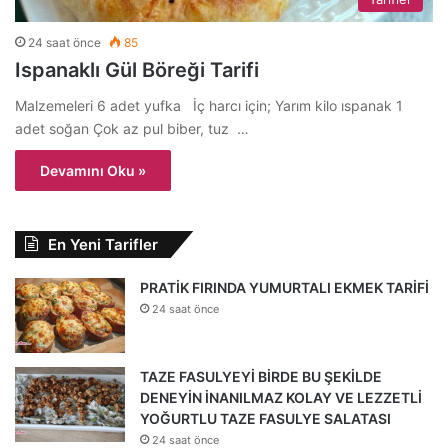
24 saat önce
85
Ispanaklı Gül Böreği Tarifi
Malzemeleri 6 adet yufka İç harcı için; Yarım kilo ıspanak 1
adet soğan Çok az pul biber, tuz …
Devamını Oku »
En Yeni Tarifler
PRATİK FIRINDA YUMURTALI EKMEK TARİFİ
24 saat önce
TAZE FASULYEYİ BİRDE BU ŞEKİLDE
DENEYİN İNANILMAZ KOLAY VE LEZZETLİ
YOĞURTLU TAZE FASULYE SALATASI
24 saat önce