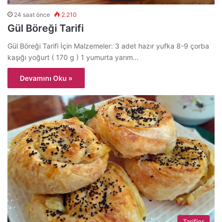
24 saat önce
2.210
Gül Böreği Tarifi
Gül Böreği Tarifi İçin Malzemeler: 3 adet hazır yufka 8-9 çorba
kaşığı yoğurt ( 170 g ) 1 yumurta yarım…
Devamını Oku »
Tarifler