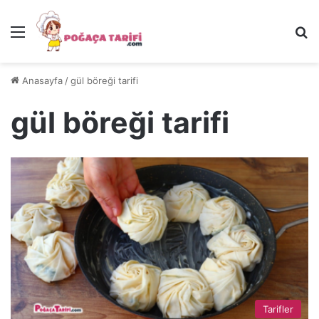
Menü
Ar
Anasayfa
/
gül böreği tarifi
gül böreği tarifi
Tarifler