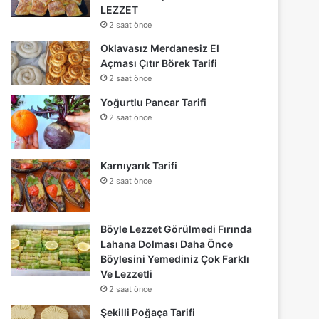
LEZZET
2 saat önce
Oklavasız Merdanesiz El
Açması Çıtır Börek Tarifi
2 saat önce
Yoğurtlu Pancar Tarifi
2 saat önce
Karnıyarık Tarifi
2 saat önce
Böyle Lezzet Görülmedi Fırında
Lahana Dolması Daha Önce
Böylesini Yemediniz Çok Farklı
Ve Lezzetli
2 saat önce
Şekilli Poğaça Tarifi