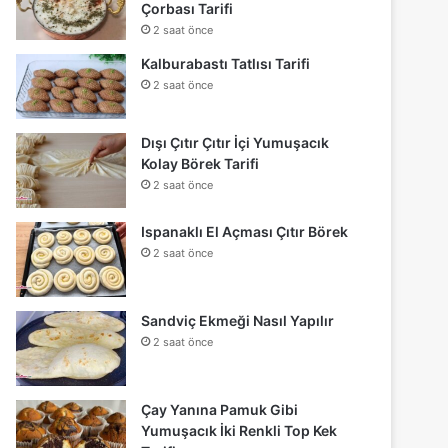
Çorbası Tarifi
2 saat önce
Kalburabastı Tatlısı Tarifi
2 saat önce
Dışı Çıtır Çıtır İçi Yumuşacık
Kolay Börek Tarifi
2 saat önce
Ispanaklı El Açması Çıtır Börek
2 saat önce
Sandviç Ekmeği Nasıl Yapılır
2 saat önce
Çay Yanına Pamuk Gibi
Yumuşacık İki Renkli Top Kek