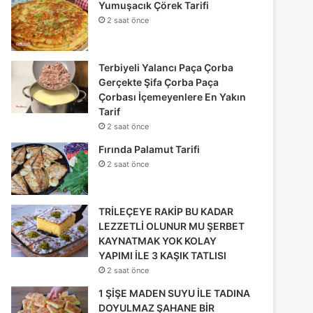
Yumuşacık Çörek Tarifi
2 saat önce
Terbiyeli Yalancı Paça Çorba
Gerçekte Şifa Çorba Paça
Çorbası İçemeyenlere En Yakın
Tarif
2 saat önce
Fırında Palamut Tarifi
2 saat önce
TRİLEÇEYE RAKİP BU KADAR
LEZZETLİ OLUNUR MU ŞERBET
KAYNATMAK YOK KOLAY
YAPIMI İLE 3 KAŞIK TATLISI
2 saat önce
1 ŞİŞE MADEN SUYU İLE TADINA
DOYULMAZ ŞAHANE BİR