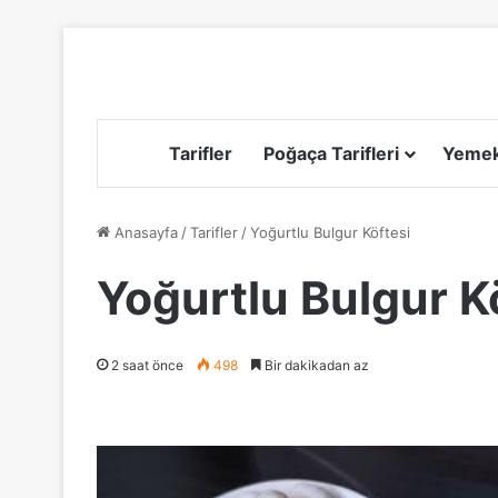
Tarifler
Poğaça Tarifleri
Yemek 
Anasayfa
/
Tarifler
/
Yoğurtlu Bulgur Köftesi
Yoğurtlu Bulgur K
2 saat önce
498
Bir dakikadan az