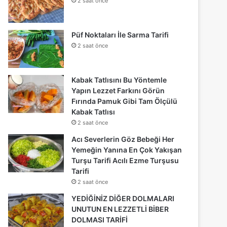
2 saat önce
Püf Noktaları İle Sarma Tarifi
2 saat önce
Kabak Tatlısını Bu Yöntemle
Yapın Lezzet Farkını Görün
Fırında Pamuk Gibi Tam Ölçülü
Kabak Tatlısı
2 saat önce
Acı Severlerin Göz Bebeği Her
Yemeğin Yanına En Çok Yakışan
Turşu Tarifi Acılı Ezme Turşusu
Tarifi
2 saat önce
YEDİĞİNİZ DİĞER DOLMALARI
UNUTUN EN LEZZETLİ BİBER
DOLMASI TARİFİ