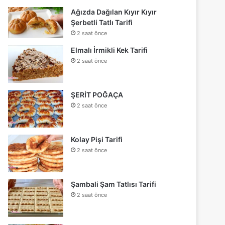
Ağızda Dağılan Kıyır Kıyır
Şerbetli Tatlı Tarifi
2 saat önce
Elmalı İrmikli Kek Tarifi
2 saat önce
ŞERİT POĞAÇA
2 saat önce
Kolay Pişi Tarifi
2 saat önce
Şambali Şam Tatlısı Tarifi
2 saat önce