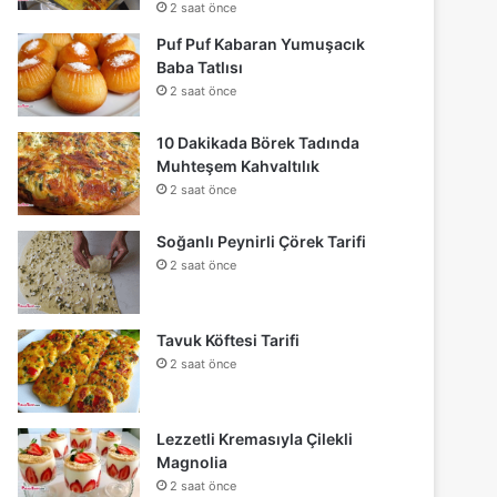
2 saat önce
Puf Puf Kabaran Yumuşacık
Baba Tatlısı
2 saat önce
10 Dakikada Börek Tadında
Muhteşem Kahvaltılık
2 saat önce
Soğanlı Peynirli Çörek Tarifi
2 saat önce
Tavuk Köftesi Tarifi
2 saat önce
Lezzetli Kremasıyla Çilekli
Magnolia
2 saat önce