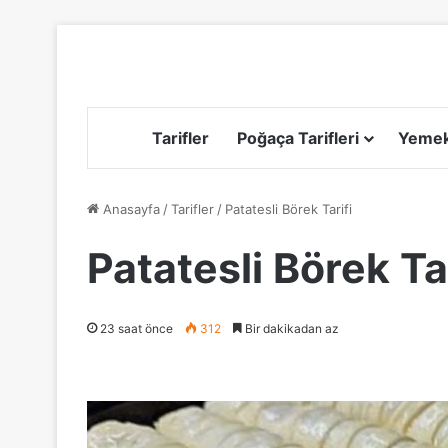
Tarifler
Poğaça Tarifleri
Yemek 
Anasayfa
/
Tarifler
/
Patatesli Börek Tarifi
Patatesli Börek Tar
23 saat önce
312
Bir dakikadan az