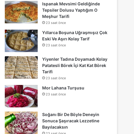
Ispanak Mevsimi Geldiğinde
Tepsiler Dolusu Yaptığım O
Meşhur Tarifi
23 saat önce
Yıllarca Boşuna Uğraşmışız Çok
Eski Ve Aşırı Kolay Tarif
23 saat önce
Yiyenler Tadına Doyamadı Kolay
Patatesli Börek İçi Kat Kat Börek
Tarifi
23 saat önce
Mor Lahana Turşusu
23 saat önce
Soğanı Bir De Böyle Deneyin
Sonuca Şaşıracak Lezzetine
Bayılacaksın
23 saat önce