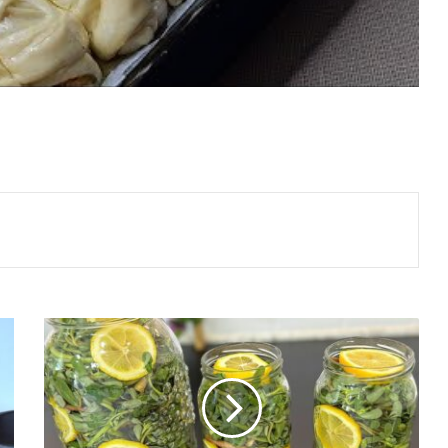
SEMİZOTU
TURŞUSU
TARİFİ