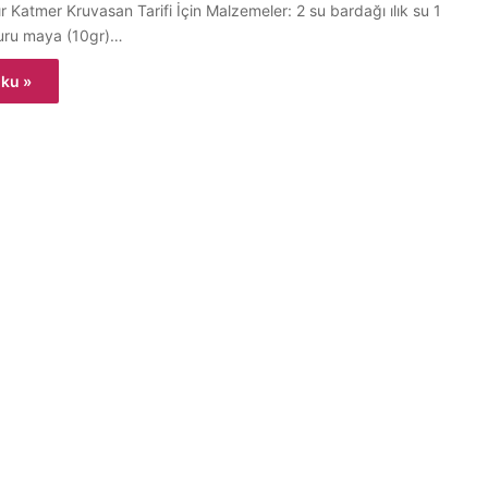
tır Katmer Kruvasan Tarifi İçin Malzemeler: 2 su bardağı ılık su 1
kuru maya (10gr)…
ku »