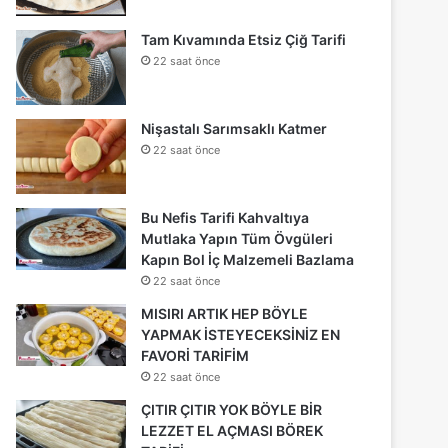
Tam Kıvamında Etsiz Çiğ Tarifi
22 saat önce
Nişastalı Sarımsaklı Katmer
22 saat önce
Bu Nefis Tarifi Kahvaltıya
Mutlaka Yapın Tüm Övgüleri
Kapın Bol İç Malzemeli Bazlama
22 saat önce
MISIRI ARTIK HEP BÖYLE
YAPMAK İSTEYECEKSİNİZ EN
FAVORİ TARİFİM
22 saat önce
ÇITIR ÇITIR YOK BÖYLE BİR
LEZZET EL AÇMASI BÖREK