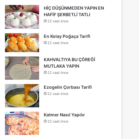
HİÇ DÜŞÜNMEDEN YAPIN EN
HAFİF ŞERBETLİ TATLI
22 saat önce
En Kolay Poğaça Tarifi
22 saat önce
KAHVALTIYA BU ÇÖREĞİ
MUTLAKA YAPIN
22 saat önce
Ezogelin Çorbası Tarifi
22 saat önce
Katmer Nasıl Yapılır
22 saat önce