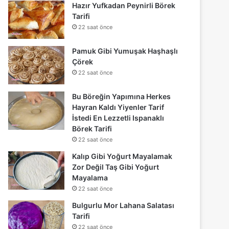
Hazır Yufkadan Peynirli Börek
Tarifi
22 saat önce
Pamuk Gibi Yumuşak Haşhaşlı
Çörek
22 saat önce
Bu Böreğin Yapımına Herkes
Hayran Kaldı Yiyenler Tarif
İstedi En Lezzetli Ispanaklı
Börek Tarifi
22 saat önce
Kalıp Gibi Yoğurt Mayalamak
Zor Değil Taş Gibi Yoğurt
Mayalama
22 saat önce
Bulgurlu Mor Lahana Salatası
Tarifi
22 saat önce