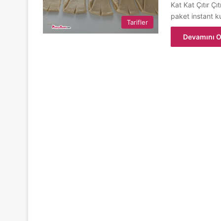
Kat Kat Çıtır Çı
paket instant 
Tarifler
Devamını O