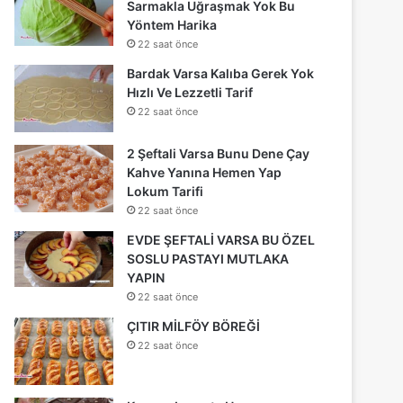
Sarmakla Uğraşmak Yok Bu
Yöntem Harika
22 saat önce
Bardak Varsa Kalıba Gerek Yok
Hızlı Ve Lezzetli Tarif
22 saat önce
2 Şeftali Varsa Bunu Dene Çay
Kahve Yanına Hemen Yap
Lokum Tarifi
22 saat önce
EVDE ŞEFTALİ VARSA BU ÖZEL
SOSLU PASTAYI MUTLAKA
YAPIN
22 saat önce
ÇITIR MİLFÖY BÖREĞİ
22 saat önce