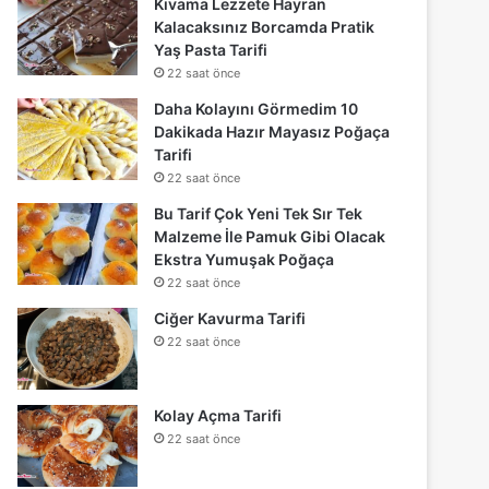
Kıvama Lezzete Hayran
Kalacaksınız Borcamda Pratik
Yaş Pasta Tarifi
22 saat önce
Daha Kolayını Görmedim 10
Dakikada Hazır Mayasız Poğaça
Tarifi
22 saat önce
Bu Tarif Çok Yeni Tek Sır Tek
Malzeme İle Pamuk Gibi Olacak
Ekstra Yumuşak Poğaça
22 saat önce
Ciğer Kavurma Tarifi
22 saat önce
Kolay Açma Tarifi
22 saat önce