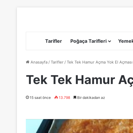
Tarifler
Poğaça Tarifleri
Yemek 
Anasayfa
/
Tarifler
/
Tek Tek Hamur Açma Yok El Açması
Tek Tek Hamur Aç
15 saat önce
13.798
Bir dakikadan az