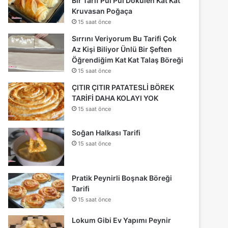
Bir Tarif Pul Pul Dökülen Kat Kat
Kruvasan Poğaça
15 saat önce
Sırrını Veriyorum Bu Tarifi Çok
Az Kişi Biliyor Ünlü Bir Şeften
Öğrendiğim Kat Kat Talaş Böreği
15 saat önce
ÇITIR ÇITIR PATATESLİ BÖREK
TARİFİ DAHA KOLAYI YOK
15 saat önce
Soğan Halkası Tarifi
15 saat önce
Pratik Peynirli Boşnak Böreği
Tarifi
15 saat önce
Lokum Gibi Ev Yapımı Peynir