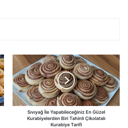
Sıvıyağ
İle
Yapabileceğiniz
En
Güzel
Kurabiyelerden
Biri
Tahinli
Çikolatalı
Kurabiye
Sıvıyağ İle Yapabileceğiniz En Güzel
Tarifi
Kurabiyelerden Biri Tahinli Çikolatalı
Kurabiye Tarifi