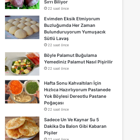
Sırrı Biliyor
22 saat önce
Evimden Eksik Etmiyorum
Buzluğumda Her Zaman
Bulunduruyorum Yumuşacık
Sütlü Lavaş
22 saat önce
Böyle Palamut Buğulama
Yemediniz Palamut Nasıl Pişirilir
22 saat önce
Hafta Sonu Kahvaltıları İçin
Hızlıca Hazırlıyorum Pastanede
Yok Böylesi Dereotlu Pastane
Poğaçası
22 saat önce
Sadece Un Ve Kaynar Su 5
Dakika Da Balon Gibi Kabaran
Pişiler
22 saat önce