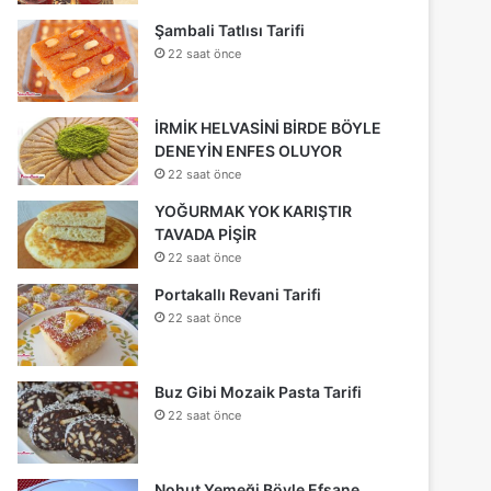
Şambali Tatlısı Tarifi
22 saat önce
İRMİK HELVASİNİ BİRDE BÖYLE
DENEYİN ENFES OLUYOR
22 saat önce
YOĞURMAK YOK KARIŞTIR
TAVADA PİŞİR
22 saat önce
Portakallı Revani Tarifi
22 saat önce
Buz Gibi Mozaik Pasta Tarifi
22 saat önce
Nohut Yemeği Böyle Efsane