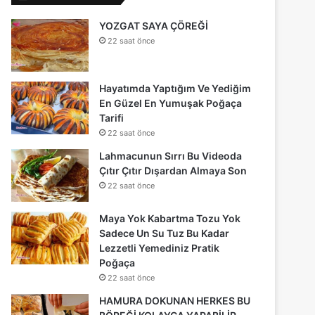
YOZGAT SAYA ÇÖREĞİ
22 saat önce
Hayatımda Yaptığım Ve Yediğim
En Güzel En Yumuşak Poğaça
Tarifi
22 saat önce
Lahmacunun Sırrı Bu Videoda
Çıtır Çıtır Dışardan Almaya Son
22 saat önce
Maya Yok Kabartma Tozu Yok
Sadece Un Su Tuz Bu Kadar
Lezzetli Yemediniz Pratik
Poğaça
22 saat önce
HAMURA DOKUNAN HERKES BU