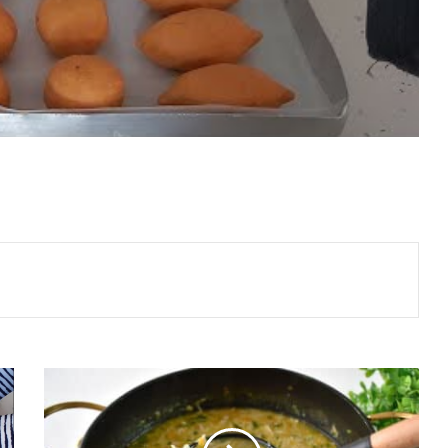
Lokanta
Usulü
Tavuk
Çorbası