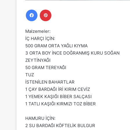
Facebook
Pinterest
Malzemeler:
İÇ HARÇI İÇİN:
500 GRAM ORTA YAĞLI KIYMA
3 ORTA BOY İNCE DOĞRANMIŞ KURU SOĞAN
ZEYTİNYAĞI
50 GRAM TEREYAĞI
TUZ
İSTENİLEN BAHARTLAR
1 ÇAY BARDAĞI İRİ KIRIM CEVİZ
1 YEMEK KAŞIĞI BİBER SALÇASI
1 TATLI KAŞIĞI KIRMIZI TOZ BİBER
HAMURU İÇİN:
2 SU BARDAĞI KÖFTELİK BULGUR