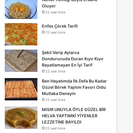
Oluyor
22 saat önce
Enfes Çörek Tarifi
22 saat önce
Şekil Verip Aylarca
Dondurucuda Duran Kıyır Kıyır
Bayatlamayan En İyi Tarif
22 saat önce
Ben Hayatımda İlk Defa Bu Kadar
Güzel Börek Yaptım Favori Oldu
Mutlaka Deneyin
22 saat önce
MISIR UNUYLA ÖYLE GÜZEL BİR
HELVA YAPTIMKİ YİYENLER
LEZZETİNE BAYILDI
22 saat önce