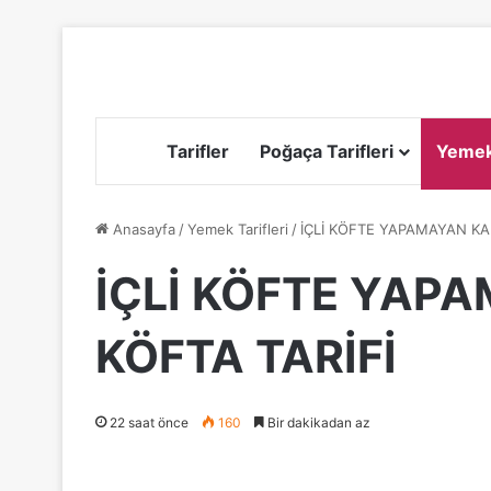
Tarifler
Poğaça Tarifleri
Yemek 
Anasayfa
/
Yemek Tarifleri
/
İÇLİ KÖFTE YAPAMAYAN KA
İÇLİ KÖFTE YAP
KÖFTA TARİFİ
22 saat önce
160
Bir dakikadan az