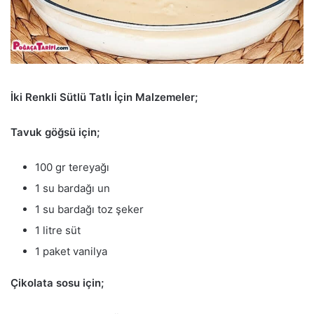
İki Renkli Sütlü Tatlı İçin Malzemeler;
Tavuk göğsü için;
100 gr tereyağı
1 su bardağı un
1 su bardağı toz şeker
1 litre süt
1 paket vanilya
Çikolata sosu için;