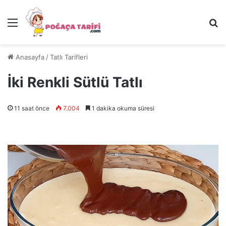
Menü
Ar
Anasayfa
/
Tatlı Tarifleri
İki Renkli Sütlü Tatlı
11 saat önce
7.004
1 dakika okuma süresi