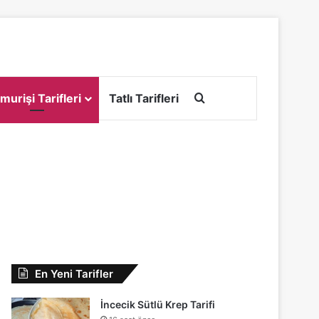
Arama yap ...
murişi Tarifleri
Tatlı Tarifleri
En Yeni Tarifler
İncecik Sütlü Krep Tarifi