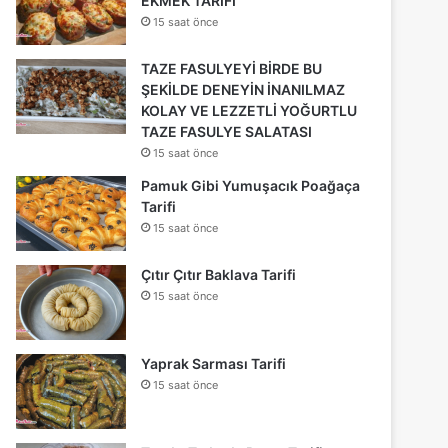
EKMEK TARİFİ
15 saat önce
TAZE FASULYEYİ BİRDE BU
ŞEKİLDE DENEYİN İNANILMAZ
KOLAY VE LEZZETLİ YOĞURTLU
TAZE FASULYE SALATASI
15 saat önce
Pamuk Gibi Yumuşacık Poağaça
Tarifi
15 saat önce
Çıtır Çıtır Baklava Tarifi
15 saat önce
Yaprak Sarması Tarifi
15 saat önce