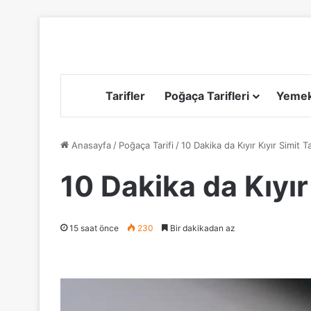
Tarifler
Poğaça Tarifleri
Yemek 
Anasayfa
/
Poğaça Tarifi
/
10 Dakika da Kıyır Kıyır Simit 
10 Dakika da Kıyır
15 saat önce
230
Bir dakikadan az