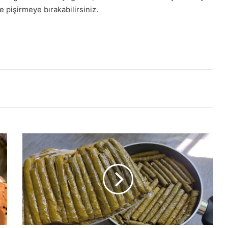
e pişirmeye bırakabilirsiniz.
En
Lezzetli
Zeytinyağlı
Yaprak
Sarma
Tarifi