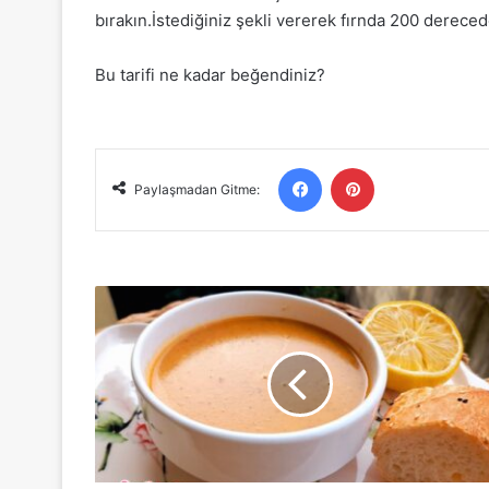
bırakın.İstediğiniz şekli vererek fırnda 200 dereced
Bu tarifi ne kadar beğendiniz?
Facebook
Pinterest
Paylaşmadan Gitme:
KIRMIZI
MERCİMEK
ÇORBASI