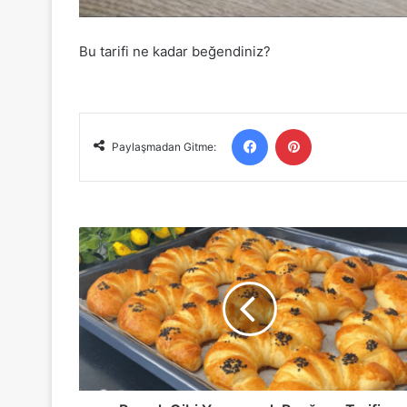
Bu tarifi ne kadar beğendiniz?
Facebook
Pinterest
Paylaşmadan Gitme:
Pamuk
Gibi
Yumuşacık
Poağaça
Tarifi