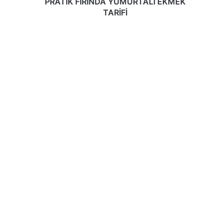
PRATİK FIRINDA YUMURTALI EKMEK
TARİFİ