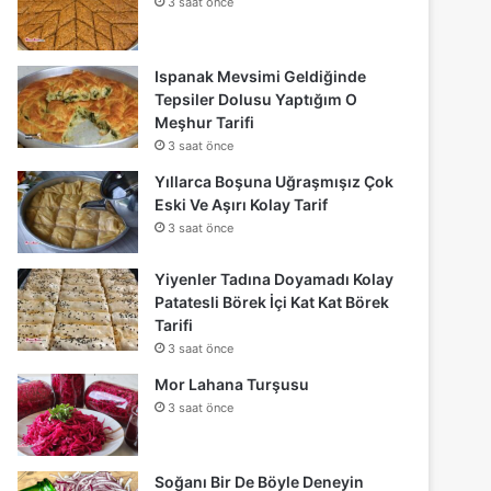
3 saat önce
Ispanak Mevsimi Geldiğinde
Tepsiler Dolusu Yaptığım O
Meşhur Tarifi
3 saat önce
Yıllarca Boşuna Uğraşmışız Çok
Eski Ve Aşırı Kolay Tarif
3 saat önce
Yiyenler Tadına Doyamadı Kolay
Patatesli Börek İçi Kat Kat Börek
Tarifi
3 saat önce
Mor Lahana Turşusu
3 saat önce
Soğanı Bir De Böyle Deneyin