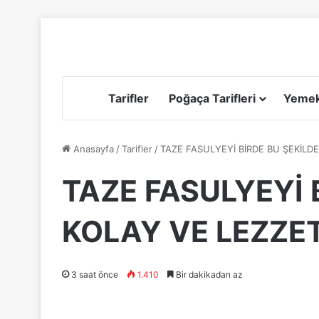
Tarifler
Poğaça Tarifleri
Yemek 
Anasayfa
/
Tarifler
/
TAZE FASULYEYİ BİRDE BU ŞEKİLD
TAZE FASULYEYİ 
KOLAY VE LEZZE
3 saat önce
1.410
Bir dakikadan az