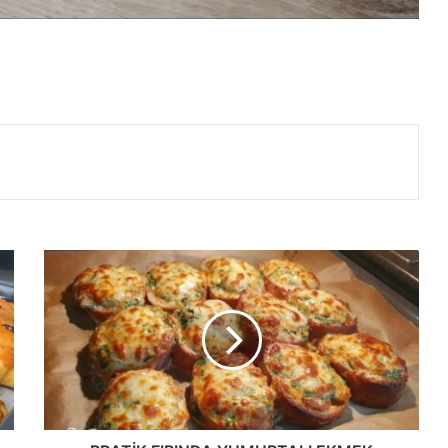
PRATİK
FIRINDA
YUMURTALI
EKMEK
TARİFİ