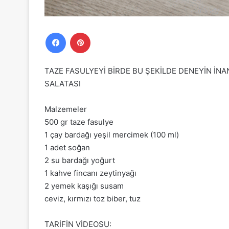
Facebook
Pinterest
TAZE FASULYEYİ BİRDE BU ŞEKİLDE DENEYİN İN
SALATASI
Malzemeler
500 gr taze fasulye
1 çay bardağı yeşil mercimek (100 ml)
1 adet soğan
2 su bardağı yoğurt
1 kahve fincanı zeytinyağı
2 yemek kaşığı susam
ceviz, kırmızı toz biber, tuz
TARİFİN VİDEOSU: