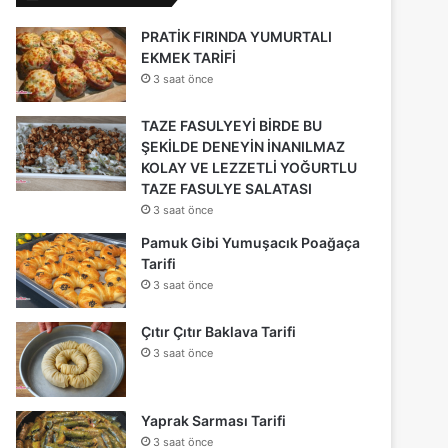
PRATİK FIRINDA YUMURTALI
EKMEK TARİFİ
3 saat önce
TAZE FASULYEYİ BİRDE BU
ŞEKİLDE DENEYİN İNANILMAZ
KOLAY VE LEZZETLİ YOĞURTLU
TAZE FASULYE SALATASI
3 saat önce
Pamuk Gibi Yumuşacık Poağaça
Tarifi
3 saat önce
Çıtır Çıtır Baklava Tarifi
3 saat önce
Yaprak Sarması Tarifi
3 saat önce