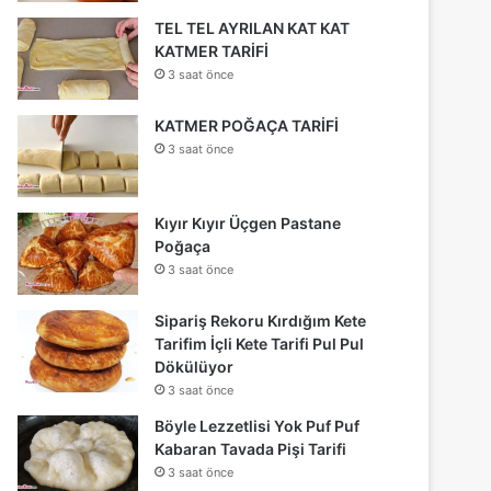
TEL TEL AYRILAN KAT KAT
KATMER TARİFİ
3 saat önce
KATMER POĞAÇA TARİFİ
3 saat önce
Kıyır Kıyır Üçgen Pastane
Poğaça
3 saat önce
Sipariş Rekoru Kırdığım Kete
Tarifim İçli Kete Tarifi Pul Pul
Dökülüyor
3 saat önce
Böyle Lezzetlisi Yok Puf Puf
Kabaran Tavada Pişi Tarifi
3 saat önce