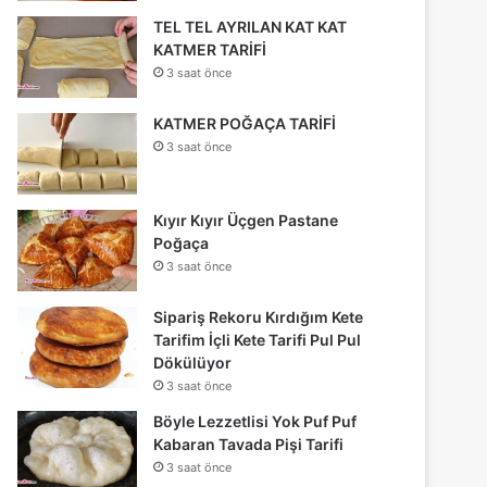
TEL TEL AYRILAN KAT KAT
KATMER TARİFİ
3 saat önce
KATMER POĞAÇA TARİFİ
3 saat önce
Kıyır Kıyır Üçgen Pastane
Poğaça
3 saat önce
Sipariş Rekoru Kırdığım Kete
Tarifim İçli Kete Tarifi Pul Pul
Dökülüyor
3 saat önce
Böyle Lezzetlisi Yok Puf Puf
Kabaran Tavada Pişi Tarifi
3 saat önce