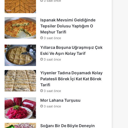
3 saat önce
Ispanak Mevsimi Geldiğinde
Tepsiler Dolusu Yaptığım O
Meşhur Tarifi
3 saat önce
Yıllarca Boşuna Uğraşmışız Çok
Eski Ve Aşırı Kolay Tarif
3 saat önce
Yiyenler Tadına Doyamadı Kolay
Patatesli Börek İçi Kat Kat Börek
Tarifi
3 saat önce
Mor Lahana Turşusu
3 saat önce
Soğanı Bir De Böyle Deneyin