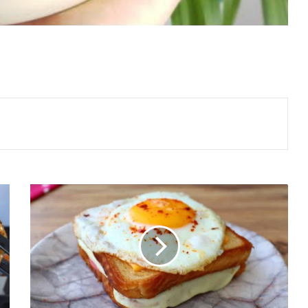
2
DİLİM
TOST
EKMEĞİNİZ
VARSA
KAHVALTI
DERDİNİZ
YOK