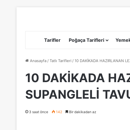
Tarifler
Poğaça Tarifleri
Yemek 
Anasayfa
/
Tatlı Tarifleri
/
10 DAKİKADA HAZIRLANAN L
10 DAKİKADA HA
SUPANGLELİ TAV
3 saat önce
142
Bir dakikadan az