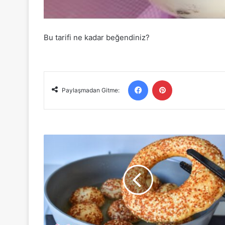
Bu tarifi ne kadar beğendiniz?
Facebook
Pinterest
Paylaşmadan Gitme:
OLAY
PİŞİ
TARİFİ