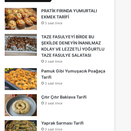
PRATİK FIRINDA YUMURTALI
EKMEK TARİFİ
3 saat önce
TAZE FASULYEYİ BİRDE BU
ŞEKİLDE DENEYİN İNANILMAZ
KOLAY VE LEZZETLİ YOĞURTLU
TAZE FASULYE SALATASI
3 saat önce
Pamuk Gibi Yumuşacık Poağaça
Tarifi
3 saat önce
Çıtır Çıtır Baklava Tarifi
3 saat önce
Yaprak Sarması Tarifi
3 saat önce