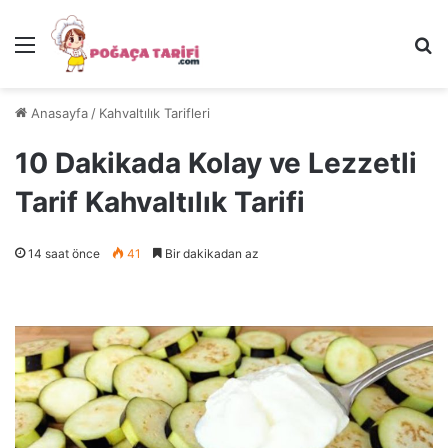
Menü
Ar
Anasayfa
/
Kahvaltılık Tarifleri
10 Dakikada Kolay ve Lezzetli
Tarif Kahvaltılık Tarifi
14 saat önce
41
Bir dakikadan az