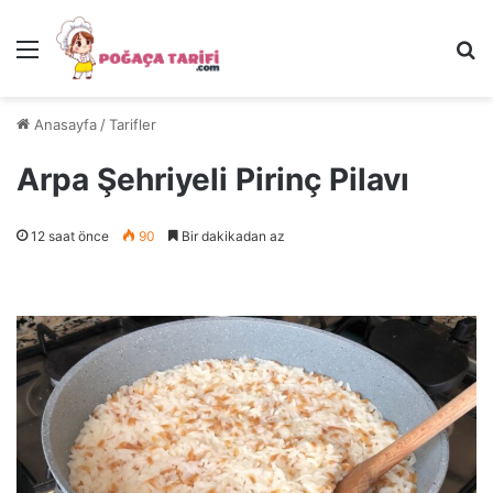
Menü
Ar
Anasayfa
/
Tarifler
Arpa Şehriyeli Pirinç Pilavı
12 saat önce
90
Bir dakikadan az