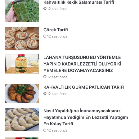
Kahvaltılık Kekik Salamurası Tarifi
12 saat önce
Çörek Tarifi
12 saat önce
LAHANA TURŞUSUNU BU YÖNTEMLE
YAPIN O KADAR LEZZETLİ OLUYOR Kİ
YEMELERE DOYAMAYACAKSINIZ
12 saat önce
KAHVALTILIK GURME PATLICAN TARİFİ
12 saat önce
Nasıl Yapıldığına İnanamayacaksınız
Hayatımda Yediğim En Lezzetli Yaptığım
En Kolay Tarifi
12 saat önce