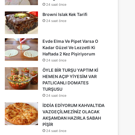
24 saat önce
Browni Islak Kek Tarifi
24 saat önce
Evde Elma Ve Pipet Varsa O
Kadar Güzel Ve Lezzetli Ki
Haftada 2 Kez Pişiriyorum
24 saat önce
ÖYLE BİR TURŞU YAPTIM Kİ
HEMEN AÇIP YİYESİM VAR
PATLICANLI DOMATES
TURŞUSU
24 saat önce
İDDİA EDİYORUM KAHVALTIDA
VAZGEÇİLMEZİNİZ OLACAK
AKŞAMDAN HAZIRLA SABAH
PİŞİR
24 saat önce