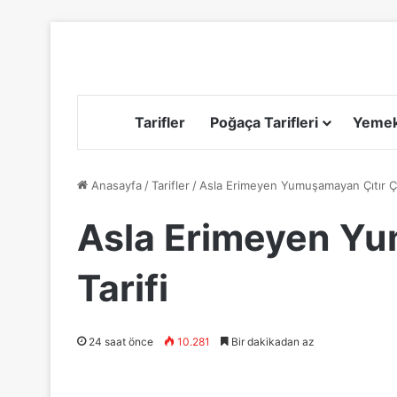
Tarifler
Poğaça Tarifleri
Yemek 
Anasayfa
/
Tarifler
/
Asla Erimeyen Yumuşamayan Çıtır Çıt
Asla Erimeyen Yu
Tarifi
24 saat önce
10.281
Bir dakikadan az