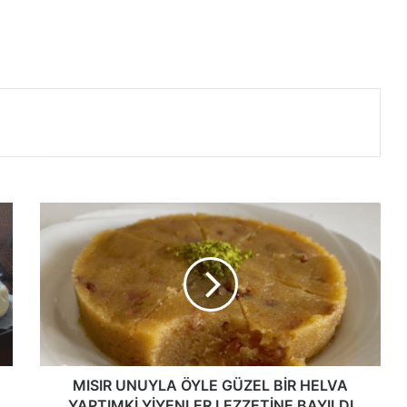
MISIR
UNUYLA
ÖYLE
GÜZEL
BİR
HELVA
YAPTIMKİ
YİYENLER
LEZZETİNE
BAYILDI
MISIR UNUYLA ÖYLE GÜZEL BİR HELVA
YAPTIMKİ YİYENLER LEZZETİNE BAYILDI