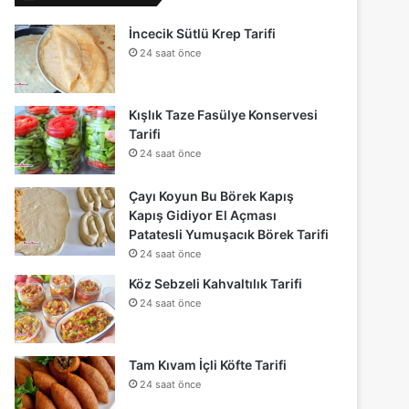
İncecik Sütlü Krep Tarifi
24 saat önce
Kışlık Taze Fasülye Konservesi
Tarifi
24 saat önce
Çayı Koyun Bu Börek Kapış
Kapış Gidiyor El Açması
Patatesli Yumuşacık Börek Tarifi
24 saat önce
Köz Sebzeli Kahvaltılık Tarifi
24 saat önce
Tam Kıvam İçli Köfte Tarifi
24 saat önce