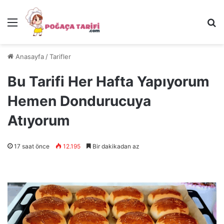
Menü
Ar
Anasayfa
/
Tarifler
Bu Tarifi Her Hafta Yapıyorum
Hemen Dondurucuya
Atıyorum
17 saat önce
12.195
Bir dakikadan az