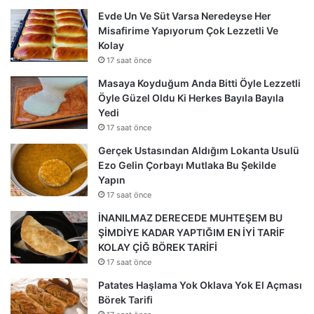
Evde Un Ve Süt Varsa Neredeyse Her
Misafirime Yapıyorum Çok Lezzetli Ve
Kolay
17 saat önce
Masaya Koyduğum Anda Bitti Öyle Lezzetli
Öyle Güzel Oldu Ki Herkes Bayıla Bayıla
Yedi
17 saat önce
Gerçek Ustasından Aldığım Lokanta Usulü
Ezo Gelin Çorbayı Mutlaka Bu Şekilde
Yapın
17 saat önce
İNANILMAZ DERECEDE MUHTEŞEM BU
ŞİMDİYE KADAR YAPTIĞIM EN İYİ TARİF
KOLAY ÇİĞ BÖREK TARİFİ
17 saat önce
Patates Haşlama Yok Oklava Yok El Açması
Börek Tarifi