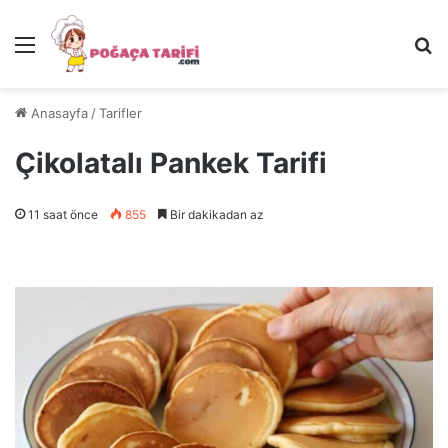
Menü
Ar
Anasayfa
/
Tarifler
Çikolatalı Pankek Tarifi
11 saat önce
855
Bir dakikadan az