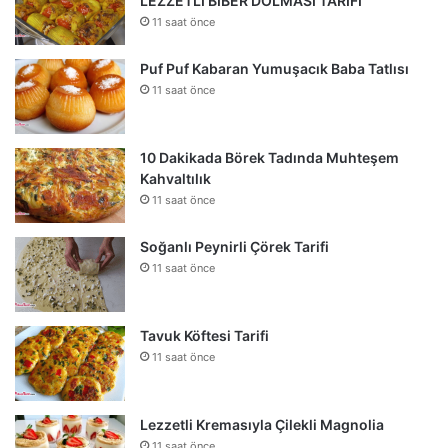
LEZZETLİ BİBER DOLMASI TARİFİ
11 saat önce
Puf Puf Kabaran Yumuşacık Baba Tatlısı
11 saat önce
10 Dakikada Börek Tadında Muhteşem
Kahvaltılık
11 saat önce
Soğanlı Peynirli Çörek Tarifi
11 saat önce
Tavuk Köftesi Tarifi
11 saat önce
Lezzetli Kremasıyla Çilekli Magnolia
11 saat önce