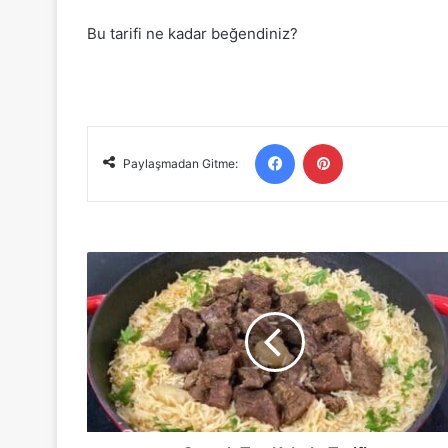
Bu tarifi ne kadar beğendiniz?
Facebook
Pinterest
Paylaşmadan Gitme:
Gerçek
Tas
Kebabı
Tarifi