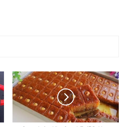
Sonunda
Aradığım
Gerçek
Tarifi
Buldum
Yağ
Yok
Un
Yok