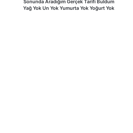
Yumurta
Sonunda Aradığım Gerçek Tarifi Buldum
Yok
Yağ Yok Un Yok Yumurta Yok Yoğurt Yok
Yoğurt
Yok