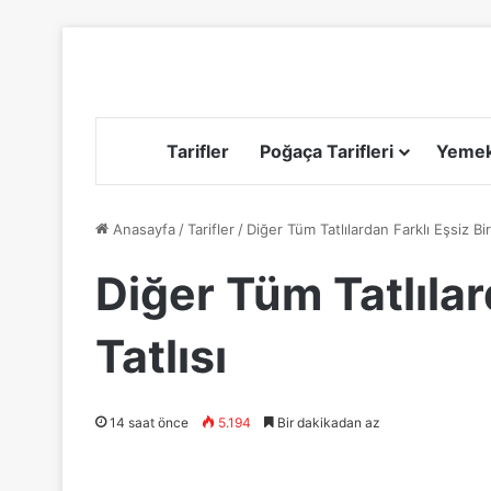
Tarifler
Poğaça Tarifleri
Yemek 
Anasayfa
/
Tarifler
/
Diğer Tüm Tatlılardan Farklı Eşsiz Bi
Diğer Tüm Tatlılar
Tatlısı
14 saat önce
5.194
Bir dakikadan az