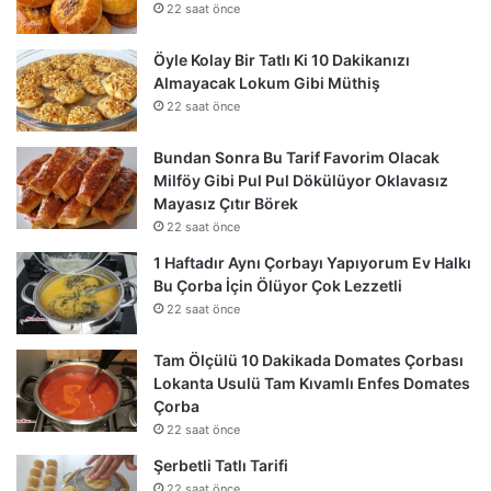
22 saat önce
Öyle Kolay Bir Tatlı Ki 10 Dakikanızı
Almayacak Lokum Gibi Müthiş
22 saat önce
Bundan Sonra Bu Tarif Favorim Olacak
Milföy Gibi Pul Pul Dökülüyor Oklavasız
Mayasız Çıtır Börek
22 saat önce
1 Haftadır Aynı Çorbayı Yapıyorum Ev Halkı
Bu Çorba İçin Ölüyor Çok Lezzetli
22 saat önce
Tam Ölçülü 10 Dakikada Domates Çorbası
Lokanta Usulü Tam Kıvamlı Enfes Domates
Çorba
22 saat önce
Şerbetli Tatlı Tarifi
22 saat önce