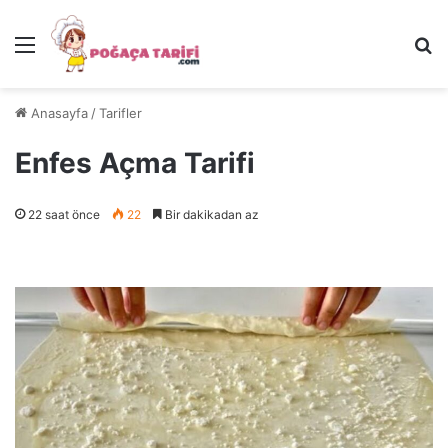
Menü
Ar
Anasayfa
/
Tarifler
Enfes Açma Tarifi
22 saat önce
22
Bir dakikadan az