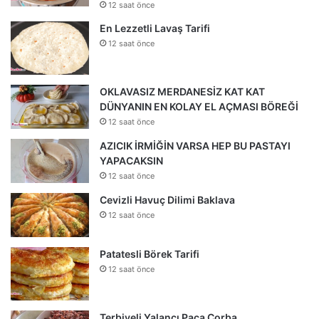
12 saat önce
En Lezzetli Lavaş Tarifi
12 saat önce
OKLAVASIZ MERDANESİZ KAT KAT
DÜNYANIN EN KOLAY EL AÇMASI BÖREĞİ
12 saat önce
AZICIK İRMİĞİN VARSA HEP BU PASTAYI
YAPACAKSIN
12 saat önce
Cevizli Havuç Dilimi Baklava
12 saat önce
Patatesli Börek Tarifi
12 saat önce
Terbiyeli Yalancı Paça Çorba