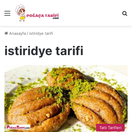
Menü
Ar
Anasayfa
/
istiridye tarifi
istiridye tarifi
Tatlı Tarifleri