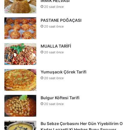
İRMİK HELVASI
20 saat önce
PASTANE POĞAÇASI
20 saat önce
MUALLA TARİFİ
20 saat önce
Yumuşacık Çörek Tarifi
20 saat önce
Bulgur Köftesi Tarifi
20 saat önce
Bu Sebze Çorbasını Her Gün Yiyebilirim O
Kadar Lezzetli Ki Herkes Bunu Soruyor