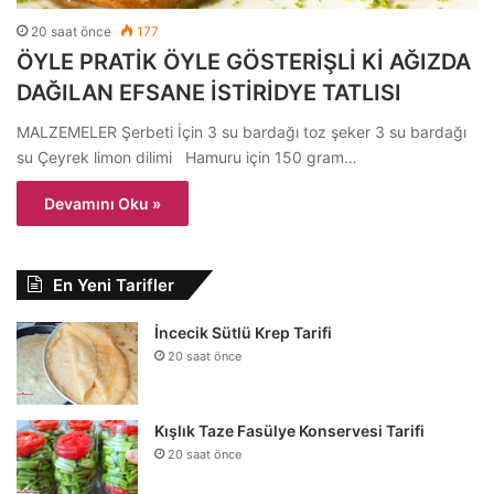
20 saat önce
177
ÖYLE PRATİK ÖYLE GÖSTERİŞLİ Kİ AĞIZDA
DAĞILAN EFSANE İSTİRİDYE TATLISI
MALZEMELER Şerbeti İçin 3 su bardağı toz şeker 3 su bardağı
su Çeyrek limon dilimi Hamuru için 150 gram…
Devamını Oku »
En Yeni Tarifler
İncecik Sütlü Krep Tarifi
20 saat önce
Kışlık Taze Fasülye Konservesi Tarifi
20 saat önce