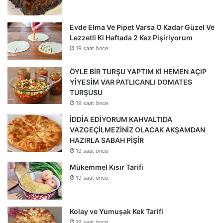
Evde Elma Ve Pipet Varsa O Kadar Güzel Ve
Lezzetli Ki Haftada 2 Kez Pişiriyorum
19 saat önce
ÖYLE BİR TURŞU YAPTIM Kİ HEMEN AÇIP
YİYESİM VAR PATLICANLI DOMATES
TURŞUSU
19 saat önce
İDDİA EDİYORUM KAHVALTIDA
VAZGEÇİLMEZİNİZ OLACAK AKŞAMDAN
HAZIRLA SABAH PİŞİR
19 saat önce
Mükemmel Kısır Tarifi
19 saat önce
Kolay ve Yumuşak Kek Tarifi
19 saat önce