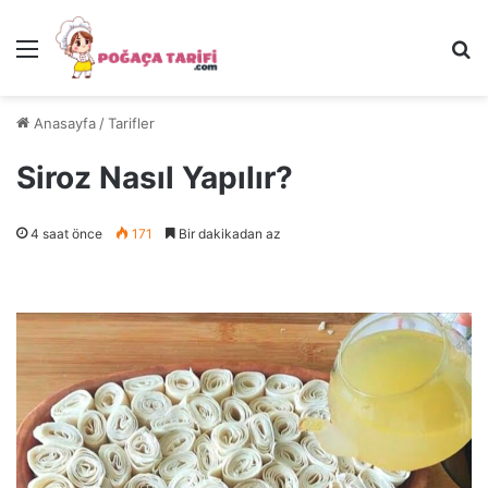
Menü
Ar
Anasayfa
/
Tarifler
Siroz Nasıl Yapılır?
4 saat önce
171
Bir dakikadan az