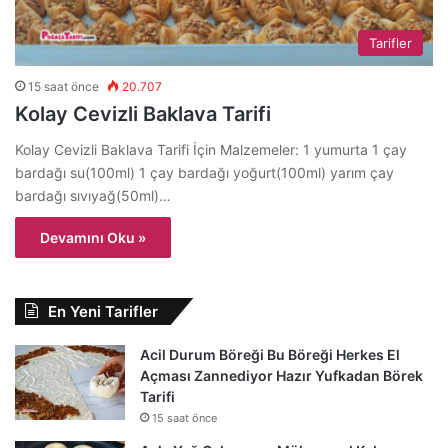
Tarifler
15 saat önce
20.707
Kolay Cevizli Baklava Tarifi
Kolay Cevizli Baklava Tarifi İçin Malzemeler: 1 yumurta 1 çay
bardağı su(100ml) 1 çay bardağı yoğurt(100ml) yarım çay
bardağı sıvıyağ(50ml)…
Devamını Oku »
En Yeni Tarifler
Acil Durum Böreği Bu Böreği Herkes El
Açması Zannediyor Hazır Yufkadan Börek
Tarifi
15 saat önce