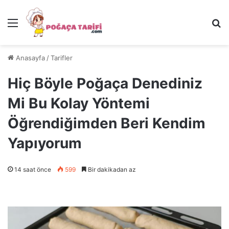
Menü
Ar
Anasayfa
/
Tarifler
Hiç Böyle Poğaça Denediniz
Mi Bu Kolay Yöntemi
Öğrendiğimden Beri Kendim
Yapıyorum
14 saat önce
599
Bir dakikadan az