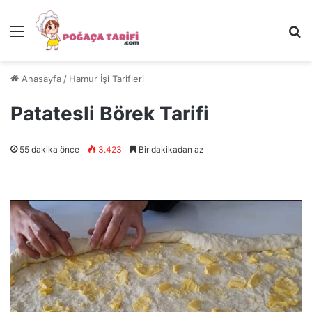
Menü
Ar
Anasayfa
/
Hamur İşi Tarifleri
Patatesli Börek Tarifi
55 dakika önce
3.423
Bir dakikadan az