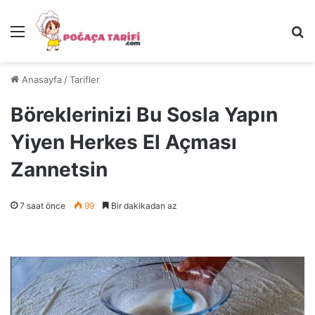
Menü
Ar
Anasayfa
/
Tarifler
Böreklerinizi Bu Sosla Yapın
Yiyen Herkes El Açması
Zannetsin
7 saat önce
99
Bir dakikadan az