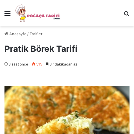
Menü
Ar
Anasayfa
/
Tarifler
Pratik Börek Tarifi
3 saat önce
515
Bir dakikadan az