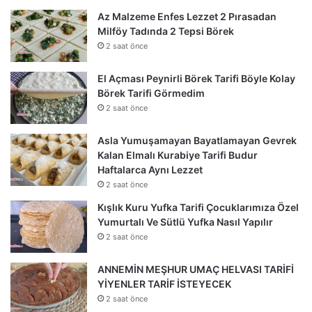
Az Malzeme Enfes Lezzet 2 Pırasadan
Milföy Tadında 2 Tepsi Börek
2 saat önce
El Açması Peynirli Börek Tarifi Böyle Kolay
Börek Tarifi Görmedim
2 saat önce
Asla Yumuşamayan Bayatlamayan Gevrek
Kalan Elmalı Kurabiye Tarifi Budur
Haftalarca Aynı Lezzet
2 saat önce
Kışlık Kuru Yufka Tarifi Çocuklarımıza Özel
Yumurtalı Ve Sütlü Yufka Nasıl Yapılır
2 saat önce
ANNEMİN MEŞHUR UMAÇ HELVASI TARİFİ
YİYENLER TARİF İSTEYECEK
2 saat önce