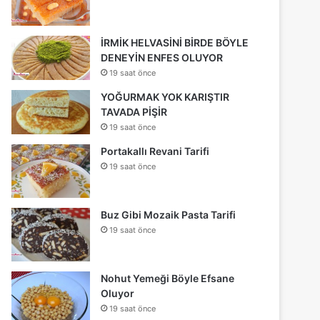
İRMİK HELVASİNİ BİRDE BÖYLE
DENEYİN ENFES OLUYOR
19 saat önce
YOĞURMAK YOK KARIŞTIR
TAVADA PİŞİR
19 saat önce
Portakallı Revani Tarifi
19 saat önce
Buz Gibi Mozaik Pasta Tarifi
19 saat önce
Nohut Yemeği Böyle Efsane
Oluyor
19 saat önce