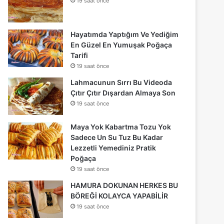
19 saat önce
Hayatımda Yaptığım Ve Yediğim
En Güzel En Yumuşak Poğaça
Tarifi
19 saat önce
Lahmacunun Sırrı Bu Videoda
Çıtır Çıtır Dışardan Almaya Son
19 saat önce
Maya Yok Kabartma Tozu Yok
Sadece Un Su Tuz Bu Kadar
Lezzetli Yemediniz Pratik
Poğaça
19 saat önce
HAMURA DOKUNAN HERKES BU
BÖREĞİ KOLAYCA YAPABİLİR
19 saat önce