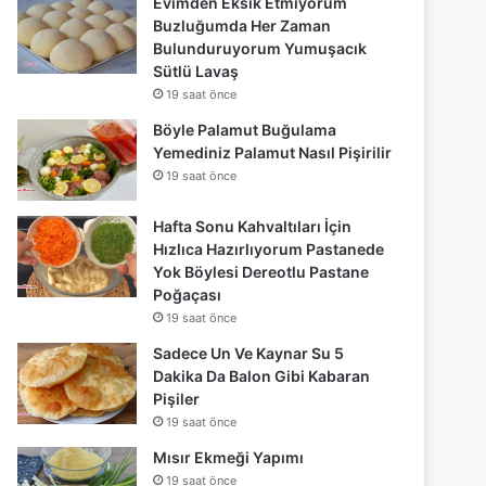
Evimden Eksik Etmiyorum
Buzluğumda Her Zaman
Bulunduruyorum Yumuşacık
Sütlü Lavaş
19 saat önce
Böyle Palamut Buğulama
Yemediniz Palamut Nasıl Pişirilir
19 saat önce
Hafta Sonu Kahvaltıları İçin
Hızlıca Hazırlıyorum Pastanede
Yok Böylesi Dereotlu Pastane
Poğaçası
19 saat önce
Sadece Un Ve Kaynar Su 5
Dakika Da Balon Gibi Kabaran
Pişiler
19 saat önce
Mısır Ekmeği Yapımı
19 saat önce