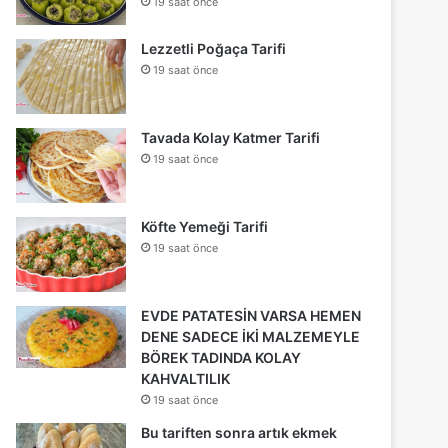
19 saat önce
Lezzetli Poğaça Tarifi
19 saat önce
Tavada Kolay Katmer Tarifi
19 saat önce
Köfte Yemeği Tarifi
19 saat önce
EVDE PATATESİN VARSA HEMEN
DENE SADECE İKİ MALZEMEYLE
BÖREK TADINDA KOLAY
KAHVALTILIK
19 saat önce
Bu tariften sonra artık ekmek