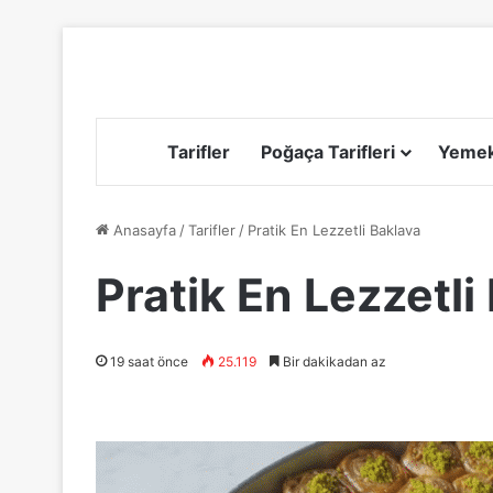
Tarifler
Poğaça Tarifleri
Yemek 
Anasayfa
/
Tarifler
/
Pratik En Lezzetli Baklava
Pratik En Lezzetli
19 saat önce
25.119
Bir dakikadan az