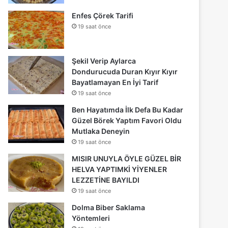
Enfes Çörek Tarifi
19 saat önce
Şekil Verip Aylarca
Dondurucuda Duran Kıyır Kıyır
Bayatlamayan En İyi Tarif
19 saat önce
Ben Hayatımda İlk Defa Bu Kadar
Güzel Börek Yaptım Favori Oldu
Mutlaka Deneyin
19 saat önce
MISIR UNUYLA ÖYLE GÜZEL BİR
HELVA YAPTIMKİ YİYENLER
LEZZETİNE BAYILDI
19 saat önce
Dolma Biber Saklama
Yöntemleri