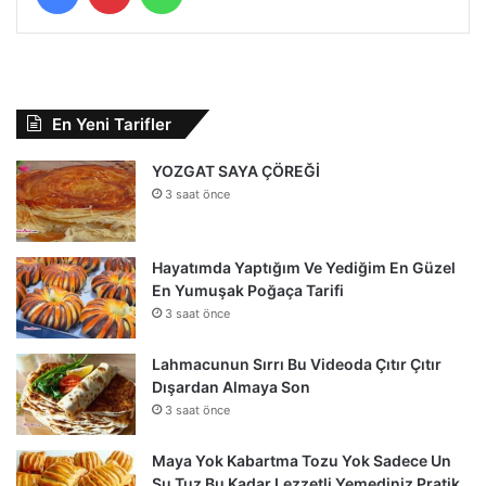
En Yeni Tarifler
YOZGAT SAYA ÇÖREĞİ
3 saat önce
Hayatımda Yaptığım Ve Yediğim En Güzel
En Yumuşak Poğaça Tarifi
3 saat önce
Lahmacunun Sırrı Bu Videoda Çıtır Çıtır
Dışardan Almaya Son
3 saat önce
Maya Yok Kabartma Tozu Yok Sadece Un
Su Tuz Bu Kadar Lezzetli Yemediniz Pratik