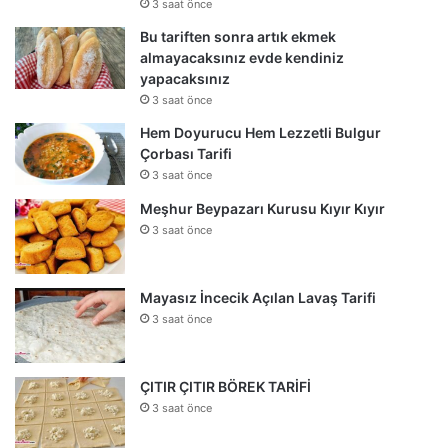
3 saat önce
Bu tariften sonra artık ekmek
almayacaksınız evde kendiniz
yapacaksınız
3 saat önce
Hem Doyurucu Hem Lezzetli Bulgur
Çorbası Tarifi
3 saat önce
Meşhur Beypazarı Kurusu Kıyır Kıyır
3 saat önce
Mayasız İncecik Açılan Lavaş Tarifi
3 saat önce
ÇITIR ÇITIR BÖREK TARİFİ
3 saat önce