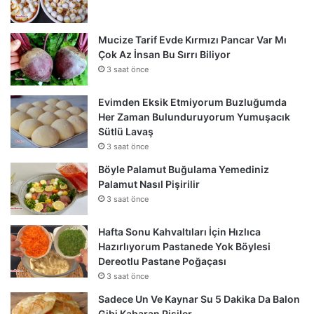
Mucize Tarif Evde Kırmızı Pancar Var Mı
Çok Az İnsan Bu Sırrı Biliyor
3 saat önce
Evimden Eksik Etmiyorum Buzluğumda
Her Zaman Bulunduruyorum Yumuşacık
Sütlü Lavaş
3 saat önce
Böyle Palamut Buğulama Yemediniz
Palamut Nasıl Pişirilir
3 saat önce
Hafta Sonu Kahvaltıları İçin Hızlıca
Hazırlıyorum Pastanede Yok Böylesi
Dereotlu Pastane Poğaçası
3 saat önce
Sadece Un Ve Kaynar Su 5 Dakika Da Balon
Gibi Kabaran Pişiler