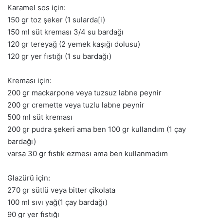
Karamel sos için:
150 gr toz şeker (1 sularda[i)
150 ml süt kreması 3/4 su bardağı
120 gr tereyağ (2 yemek kaşığı dolusu)
120 gr yer fıstığı (1 su bardağı)
Kreması için:
200 gr mackarpone veya tuzsuz labne peynir
200 gr cremette veya tuzlu labne peynir
500 ml süt kreması
200 gr pudra şekeri ama ben 100 gr kullandım (1 çay
bardağı)
varsa 30 gr fıstık ezmesı ama ben kullanmadım
Glazürü için:
270 gr sütlü veya bitter çikolata
100 ml sıvı yağ(1 çay bardağı)
90 gr yer fıstığı