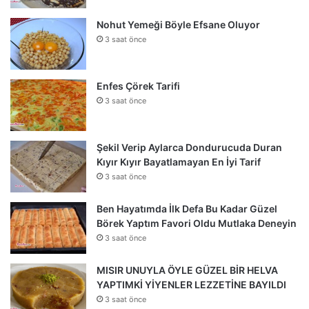
Nohut Yemeği Böyle Efsane Oluyor
3 saat önce
Enfes Çörek Tarifi
3 saat önce
Şekil Verip Aylarca Dondurucuda Duran
Kıyır Kıyır Bayatlamayan En İyi Tarif
3 saat önce
Ben Hayatımda İlk Defa Bu Kadar Güzel
Börek Yaptım Favori Oldu Mutlaka Deneyin
3 saat önce
MISIR UNUYLA ÖYLE GÜZEL BİR HELVA
YAPTIMKİ YİYENLER LEZZETİNE BAYILDI
3 saat önce