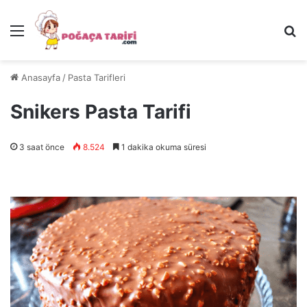
Menü
Ar
Anasayfa
/
Pasta Tarifleri
Snikers Pasta Tarifi
3 saat önce
8.524
1 dakika okuma süresi