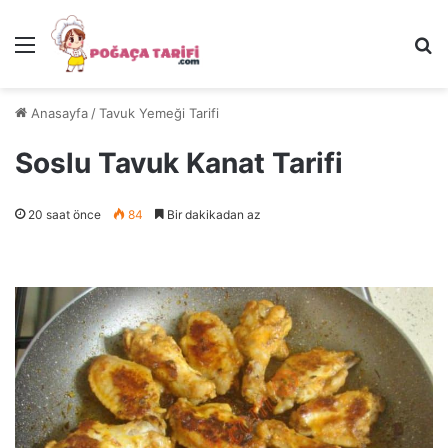
Menü
Ar
Anasayfa
/
Tavuk Yemeği Tarifi
Soslu Tavuk Kanat Tarifi
20 saat önce
84
Bir dakikadan az