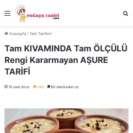
Menü
Ar
Anasayfa
/
Tatlı Tarifleri
Tam KIVAMINDA Tam ÖLÇÜLÜ
Rengi Kararmayan AŞURE
TARİFİ
16 saat önce
242
Bir dakikadan az