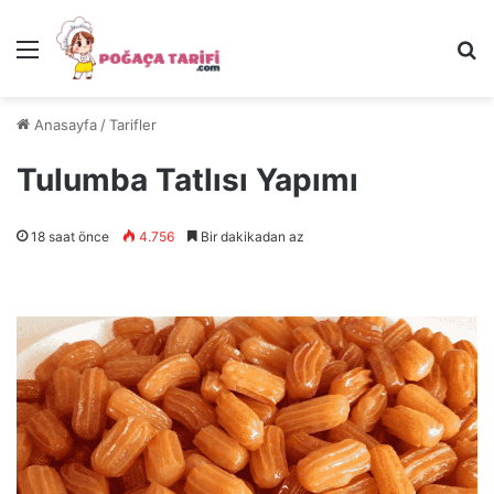
Menü
Ar
Anasayfa
/
Tarifler
Tulumba Tatlısı Yapımı
18 saat önce
4.756
Bir dakikadan az