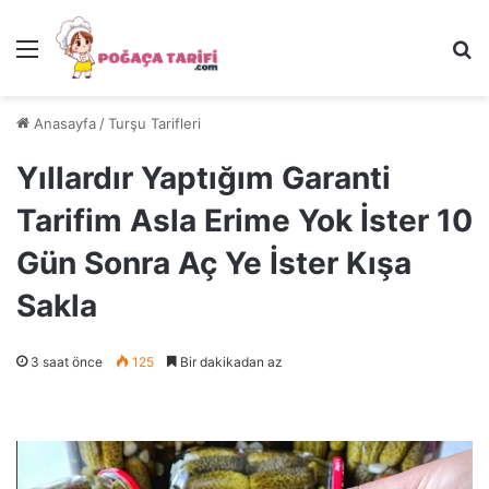
Menü
Ar
Anasayfa
/
Turşu Tarifleri
Yıllardır Yaptığım Garanti
Tarifim Asla Erime Yok İster 10
Gün Sonra Aç Ye İster Kışa
Sakla
3 saat önce
125
Bir dakikadan az