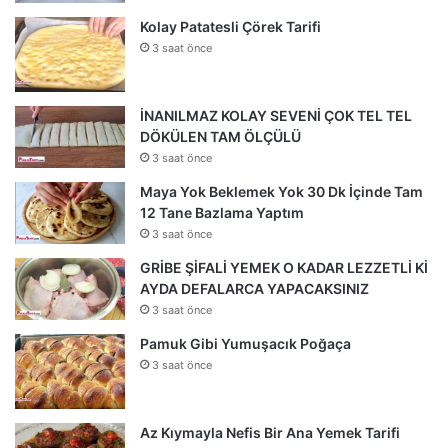
Kolay Patatesli Çörek Tarifi
3 saat önce
İNANILMAZ KOLAY SEVENİ ÇOK TEL TEL
DÖKÜLEN TAM ÖLÇÜLÜ
3 saat önce
Maya Yok Beklemek Yok 30 Dk İçinde Tam
12 Tane Bazlama Yaptım
3 saat önce
GRİBE ŞİFALİ YEMEK O KADAR LEZZETLİ Kİ
AYDA DEFALARCA YAPACAKSINIZ
3 saat önce
Pamuk Gibi Yumuşacık Poğaça
3 saat önce
Az Kıymayla Nefis Bir Ana Yemek Tarifi