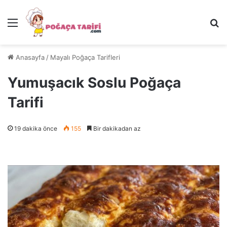
Menü
Ar
Anasayfa
/
Mayalı Poğaça Tarifleri
Yumuşacık Soslu Poğaça
Tarifi
19 dakika önce
155
Bir dakikadan az