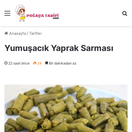
Menü
Ar
Anasayfa
/
Tarifler
Yumuşacık Yaprak Sarması
22 saat önce
24
Bir dakikadan az