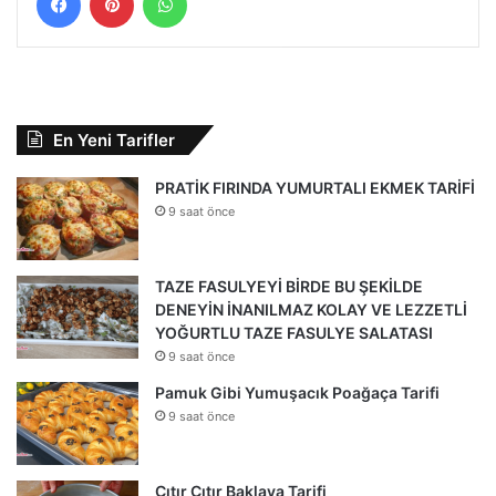
En Yeni Tarifler
PRATİK FIRINDA YUMURTALI EKMEK TARİFİ
9 saat önce
TAZE FASULYEYİ BİRDE BU ŞEKİLDE
DENEYİN İNANILMAZ KOLAY VE LEZZETLİ
YOĞURTLU TAZE FASULYE SALATASI
9 saat önce
Pamuk Gibi Yumuşacık Poağaça Tarifi
9 saat önce
Çıtır Çıtır Baklava Tarifi