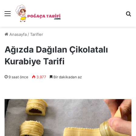
Menü
Ar
Anasayfa
/
Tarifler
Ağızda Dağılan Çikolatalı
Kurabiye Tarifi
9 saat önce
3.977
Bir dakikadan az