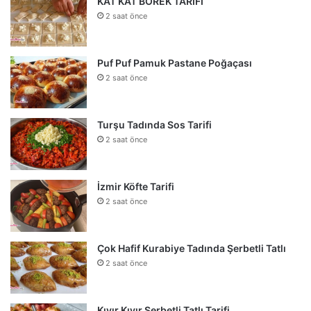
KAT KAT BÖREK TARİFİ
2 saat önce
Puf Puf Pamuk Pastane Poğaçası
2 saat önce
Turşu Tadında Sos Tarifi
2 saat önce
İzmir Köfte Tarifi
2 saat önce
Çok Hafif Kurabiye Tadında Şerbetli Tatlı
2 saat önce
Kıyır Kıyır Şerbetli Tatlı Tarifi