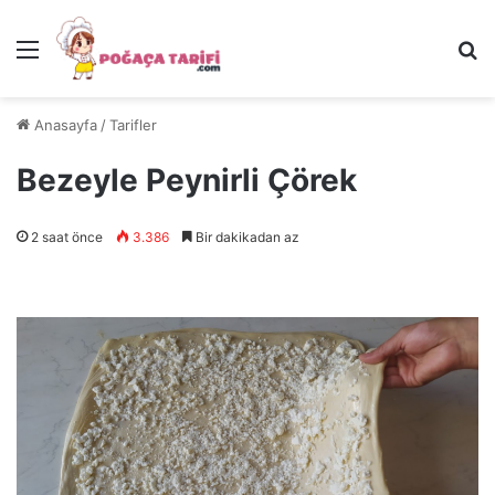
Menü
Ar
Anasayfa
/
Tarifler
Bezeyle Peynirli Çörek
2 saat önce
3.386
Bir dakikadan az