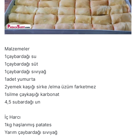
Malzemeler
1çaybardağı su
1çaybardağı süt
1çaybardağı sıvıyağ
1adet yumurta
2yemek kaşığı sirke /elma üzüm farketmez
1silme çaykaşığı karbonat
4,5 subardağı un
İç Harcı
1kg haşlanmış patates
Yarım çaybardağı sıvıyağ