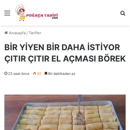
Menü
Ar
Anasayfa
/
Tarifler
BİR YİYEN BİR DAHA İSTİYOR
ÇITIR ÇITIR EL AÇMASI BÖREK
23 saat önce
92
Bir dakikadan az