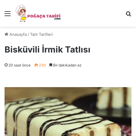
Menü
Ar
Anasayfa
/
Tatlı Tarifleri
Bisküvili İrmik Tatlısı
20 saat önce
230
Bir dakikadan az