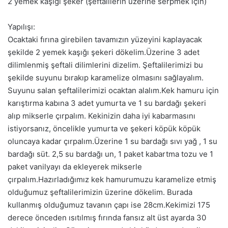
2 yemek kaşığı şeker (şeftalilerin üzerine serpmek için)
Yapılışı:
Ocaktaki fırına girebilen tavamızın yüzeyini kaplayacak
şekilde 2 yemek kaşığı şekeri dökelim.Üzerine 3 adet
dilimlenmiş şeftali dilimlerini dizelim. Şeftalilerimizi bu
şekilde suyunu bırakıp karamelize olmasını sağlayalım.
Suyunu salan şeftalilerimizi ocaktan alalım.Kek hamuru için
karıştırma kabına 3 adet yumurta ve 1 su bardağı şekeri
alıp mikserle çırpalım. Kekinizin daha iyi kabarmasını
istiyorsanız, öncelikle yumurta ve şekeri köpük köpük
oluncaya kadar çırpalım.Üzerine 1 su bardağı sıvı yağ , 1 su
bardağı süt. 2,5 su bardağı un, 1 paket kabartma tozu ve 1
paket vanilyayı da ekleyerek mikserle
çırpalım.Hazırladığımız kek hamurumuzu karamelize etmiş
olduğumuz şeftalilerimizin üzerine dökelim. Burada
kullanmış olduğumuz tavanın çapı ise 28cm.Kekimizi 175
derece önceden ısıtılmış fırında fansız alt üst ayarda 30