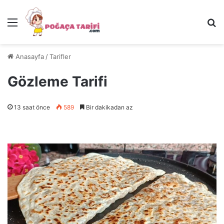
Menü
Ar
Anasayfa
/
Tarifler
Gözleme Tarifi
13 saat önce
589
Bir dakikadan az