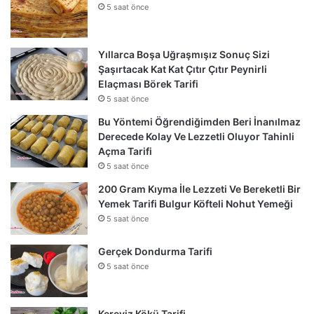
5 saat önce
Yıllarca Boşa Uğraşmışız Sonuç Sizi
Şaşırtacak Kat Kat Çıtır Çıtır Peynirli
Elaçması Börek Tarifi
5 saat önce
Bu Yöntemi Öğrendiğimden Beri İnanılmaz
Derecede Kolay Ve Lezzetli Oluyor Tahinli
Açma Tarifi
5 saat önce
200 Gram Kıyma İle Lezzeti Ve Bereketli Bir
Yemek Tarifi Bulgur Köfteli Nohut Yemeği
5 saat önce
Gerçek Dondurma Tarifi
5 saat önce
Kereviz Kökü Tarifi