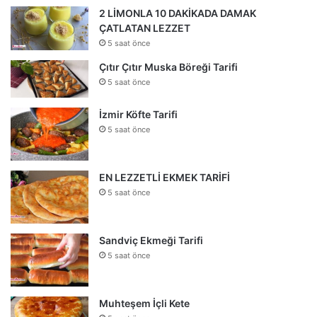
2 LİMONLA 10 DAKİKADA DAMAK
ÇATLATAN LEZZET
5 saat önce
Çıtır Çıtır Muska Böreği Tarifi
5 saat önce
İzmir Köfte Tarifi
5 saat önce
EN LEZZETLİ EKMEK TARİFİ
5 saat önce
Sandviç Ekmeği Tarifi
5 saat önce
Muhteşem İçli Kete